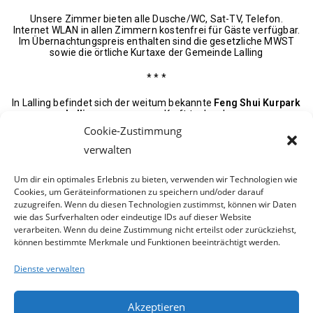
Unsere Zimmer bieten alle Dusche/WC, Sat-TV, Telefon.
Internet WLAN in allen Zimmern kostenfrei für Gäste verfügbar.
Im Übernachtungspreis enthalten sind die gesetzliche MWST
sowie die örtliche Kurtaxe der Gemeinde Lalling
* * *
In Lalling befindet sich der weitum bekannte
Feng Shui Kurpark
Lalling
wo man neue Kraft tanken kann.
Dazu gehört ein kleiner Badesee, für kostenloses Badevergnügen
Cookie-Zustimmung
inmitten der herrlichen Landschaft
Gespeist wird dieser Badesee mit naturreinem Quellwasser
verwalten
Ganzjährigen Badespaß mit Saunalandschaft bietet das Elypso-
Erlebnisbad in Deggendorf an (20 min Fahrzeit).
Um dir ein optimales Erlebnis zu bieten, verwenden wir Technologien wie
Cookies, um Geräteinformationen zu speichern und/oder darauf
zuzugreifen. Wenn du diesen Technologien zustimmst, können wir Daten
wie das Surfverhalten oder eindeutige IDs auf dieser Website
verarbeiten. Wenn du deine Zustimmung nicht erteilst oder zurückziehst,
können bestimmte Merkmale und Funktionen beeinträchtigt werden.
Dienste verwalten
Akzeptieren